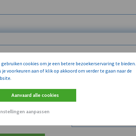
 enkel voor
 gebruiken cookies om je een betere bezoekerservaring te bieden.
s je voorkeuren aan of klik op akkoord om verder te gaan naar de
bsite.
Wilt u niet enkel de dVO co
kent?
Aanvaard alle cookies
Word dVO Member voor €72/m
concurrenten en/of partners
uit dVO.
Instellingen aanpassen
Bekijk dVO+