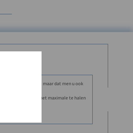
mmunity leren kennen maar dat men u ook
nd en dVO helpt u het maximale te halen