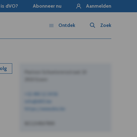
 is dVO?
Abonneer nu
Aanmelden
Ontdek
Zoek
olg
Pastoor Schoeterersstraat 10
2910 Essen
+32 490 12 34 56
info@dVO.be
https://www.dvo.be
BE1234567890