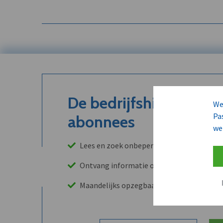
De bedrijfshistoriek is
We
Pa
abonnees
we
Lees en zoek onbeperkt in onze archieven
Ontvang informatie over leads, klanten, 
Maandelijks opzegbaar