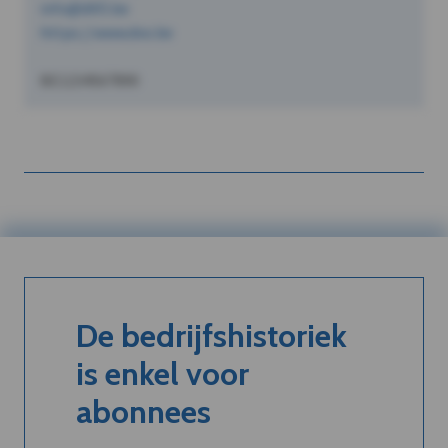
info@dVO.be
https://www.dvo.be
BE1234567890
De bedrijfshistoriek
is enkel voor
abonnees