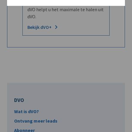
Word dVO Member voor €72/mnd en
dVO helpt u het maximale te halen uit
dVO.
Bekijk dVO+
DVO
Wat is dVO?
Ontvang meer leads
Abonneer