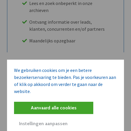
Lees en zoek onbeperkt in onze
archieven
Ontvang informatie over leads,
klanten, concurrenten en/of partners
Maandelijks opzegbaar
Ontdek alle voordelen
We gebruiken cookies om je een betere
bezoekerservaring te bieden. Pas je voorkeuren aan
of klik op akkoord om verder te gaan naar de
Abboneer
website.
Aanvaard alle cookies
Wilt u niet enkel de dVO community
leren kennen maar dat men u ook
Instellingen aanpassen
kent?