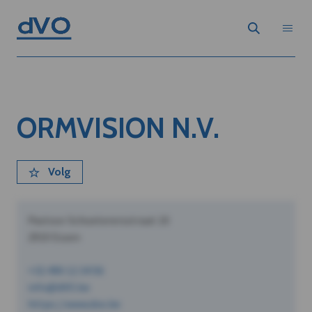
ORMVISION N.V.
Volg
Pastoor Schoeterersstraat 10
2910 Essen
+32 490 12 34 56
info@dVO.be
https://www.dvo.be