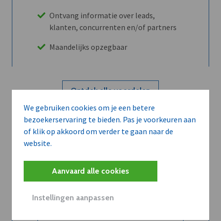
Ontvang informatie over leads,
klanten, concurrenten en/of partners
Maandelijks opzegbaar
Ontdek alle voordelen
We gebruiken cookies om je een betere
bezoekerservaring te bieden. Pas je voorkeuren aan
Abboneer
of klik op akkoord om verder te gaan naar de
website.
Wilt u niet enkel de dVO community
Aanvaard alle cookies
leren kennen maar dat men u ook
kent?
Instellingen aanpassen
Word dVO Member voor €72/mnd en
dVO helpt u het maximale te halen uit