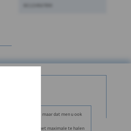
BE1234567890
mmunity leren kennen maar dat men u ook
nd en dVO helpt u het maximale te halen