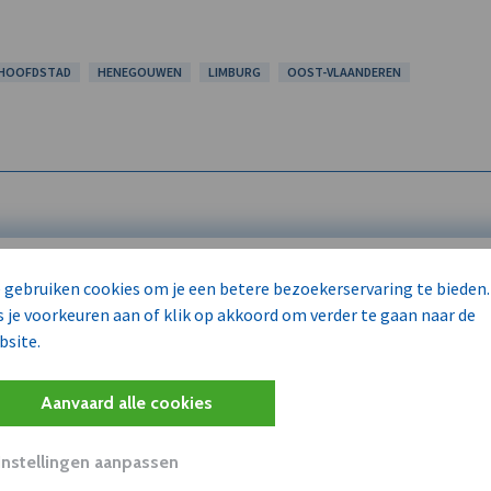
-HOOFDSTAD
HENEGOUWEN
LIMBURG
OOST-VLAANDEREN
 gebruiken cookies om je een betere bezoekerservaring te bieden.
s je voorkeuren aan of klik op akkoord om verder te gaan naar de
 enkel voor
bsite.
Aanvaard alle cookies
Wilt u niet enkel de dVO co
kent?
Instellingen aanpassen
Word dVO Member voor €72/m
concurrenten en/of partners