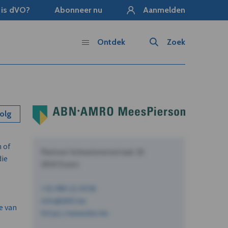
 is dVO?
Abonneer nu
Aanmelden
Ontdek
Zoek
olg
n of
Pastoor Schoeterersstraat 10
die
2910 Essen
+32 490 12 34 56
info@dVO.be
e van
https://www.dvo.be