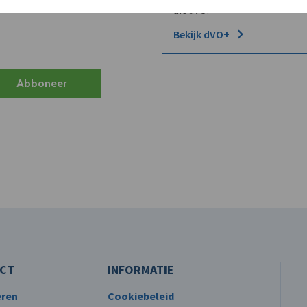
uit dVO.
Bekijk dVO+
Abboneer
CT
INFORMATIE
eren
Cookiebeleid