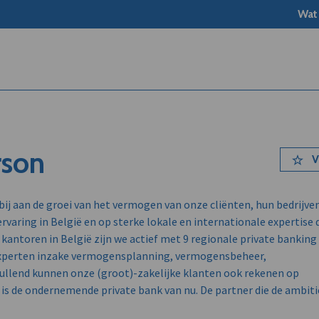
Wat
son
V
bij aan de groei van het vermogen van onze cliënten, hun bedrijve
varing in België en op sterke lokale en internationale expertise 
t 7 kantoren in België zijn we actief met 9 regionale private banking
xperten inzake vermogensplanning, vermogensbeheer,
vullend kunnen onze (groot)-zakelijke klanten ook rekenen op
s de ondernemende private bank van nu. De partner die de ambiti