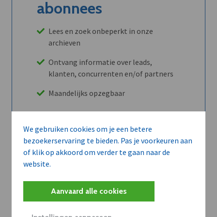
abonnees
Lees en zoek onbeperkt in onze
archieven
Ontvang informatie over leads,
klanten, concurrenten en/of partners
Maandelijks opzegbaar
We gebruiken cookies om je een betere
Ontdek alle voordelen
bezoekerservaring te bieden. Pas je voorkeuren aan
of klik op akkoord om verder te gaan naar de
website.
Abboneer
Aanvaard alle cookies
Wilt u niet enkel de dVO community