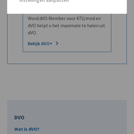
Instellingen aanpassen
leren kennen maar dat men u ook
kent?
Word dVO Member voor €72/mnd en
dVO helpt u het maximale te halen uit
dVO.
Bekijk dVO+
DVO
Wat is dVO?