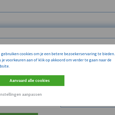
 enkel voor
 gebruiken cookies om je een betere bezoekerservaring te bieden.
s je voorkeuren aan of klik op akkoord om verder te gaan naar de
bsite.
Wilt u niet enkel de dVO co
kent?
Aanvaard alle cookies
Word dVO Member voor €72/m
concurrenten en/of partners
uit dVO.
Instellingen aanpassen
Bekijk dVO+