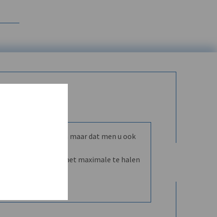
mmunity leren kennen maar dat men u ook
nd en dVO helpt u het maximale te halen