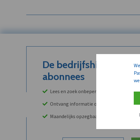
De bedrijfshistoriek is
We
Pa
abonnees
we
Lees en zoek onbeperkt in onze archieven
Ontvang informatie over leads, klanten, 
Maandelijks opzegbaar