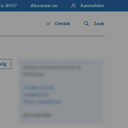
 is dVO?
Abonneer nu
Aanmelden
Ontdek
Zoek
olg
Pastoor Schoeterersstraat 10
2910 Essen
+32 490 12 34 56
info@dVO.be
https://www.dvo.be
BE1234567890