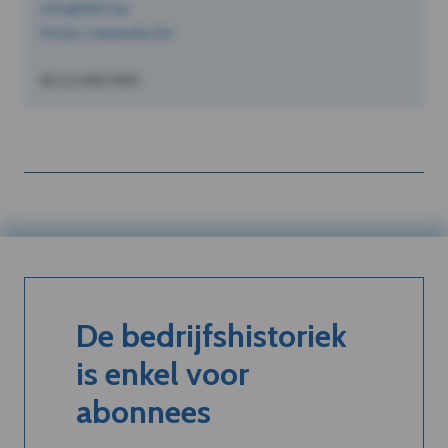
info@dVO.be
https://www.dvo.be
BE1234567890
De bedrijfshistoriek
is enkel voor
abonnees