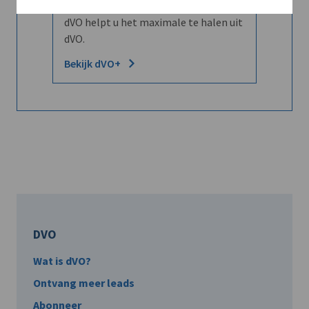
Word dVO Member voor €72/mnd en
dVO helpt u het maximale te halen uit
dVO.
Bekijk dVO+
DVO
Wat is dVO?
Ontvang meer leads
Abonneer