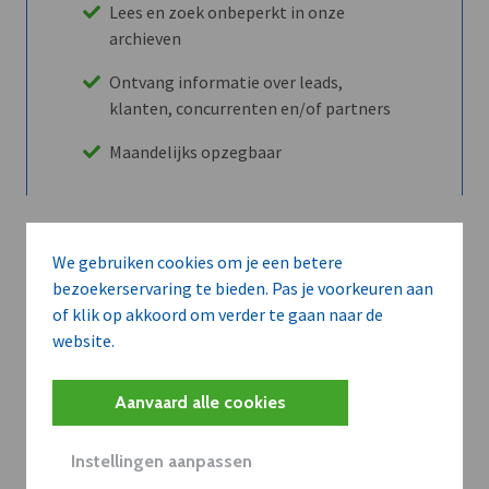
Lees en zoek onbeperkt in onze
archieven
Ontvang informatie over leads,
klanten, concurrenten en/of partners
Maandelijks opzegbaar
Ontdek alle voordelen
We gebruiken cookies om je een betere
bezoekerservaring te bieden. Pas je voorkeuren aan
of klik op akkoord om verder te gaan naar de
Abboneer
website.
Aanvaard alle cookies
Wilt u niet enkel de dVO community
leren kennen maar dat men u ook
Instellingen aanpassen
kent?