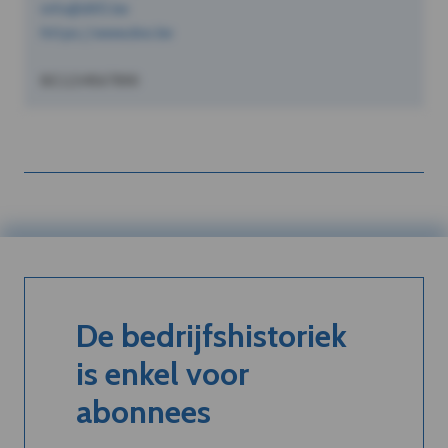
info@dVO.be
https://www.dvo.be
BE1234567890
De bedrijfshistoriek
is enkel voor
abonnees