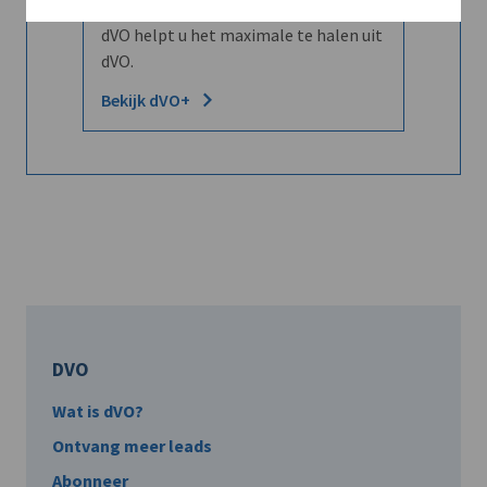
Word dVO Member voor €72/mnd en
dVO helpt u het maximale te halen uit
dVO.
Bekijk dVO+
DVO
Wat is dVO?
Ontvang meer leads
Abonneer