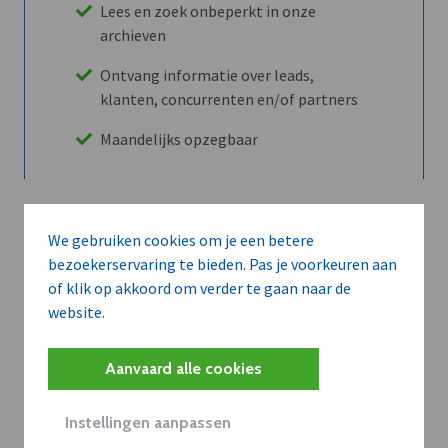
Lees en zoek onbeperkt in onze
archieven
Ontvang informatie over leads,
klanten, concurrenten en/of partners
Maandelijks opzegbaar
Ontdek alle voordelen
We gebruiken cookies om je een betere
bezoekerservaring te bieden. Pas je voorkeuren aan
of klik op akkoord om verder te gaan naar de
Abboneer
website.
Aanvaard alle cookies
Wilt u niet enkel de dVO community
leren kennen maar dat men u ook
Instellingen aanpassen
kent?