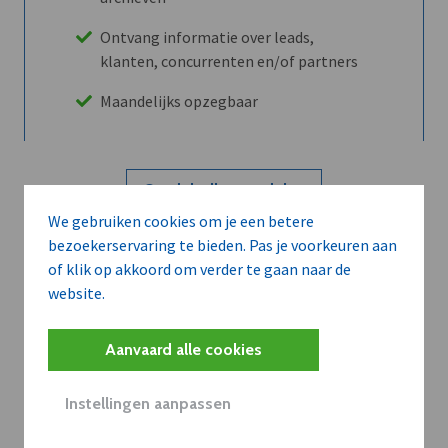
Ontvang informatie over leads,
klanten, concurrenten en/of partners
Maandelijks opzegbaar
Ontdek alle voordelen
We gebruiken cookies om je een betere
bezoekerservaring te bieden. Pas je voorkeuren aan
Abboneer
of klik op akkoord om verder te gaan naar de
website.
Wilt u niet enkel de dVO community
Aanvaard alle cookies
leren kennen maar dat men u ook
kent?
Instellingen aanpassen
Word dVO Member voor €72/mnd en
dVO helpt u het maximale te halen uit