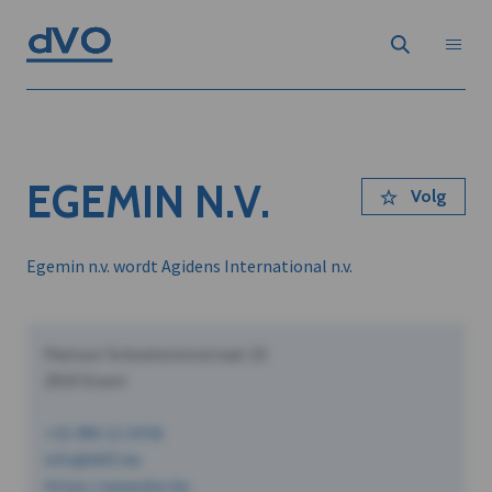
EGEMIN N.V.
Volg
Egemin n.v. wordt Agidens International n.v.
Pastoor Schoeterersstraat 10
2910 Essen
+32 490 12 34 56
info@dVO.be
https://www.dvo.be