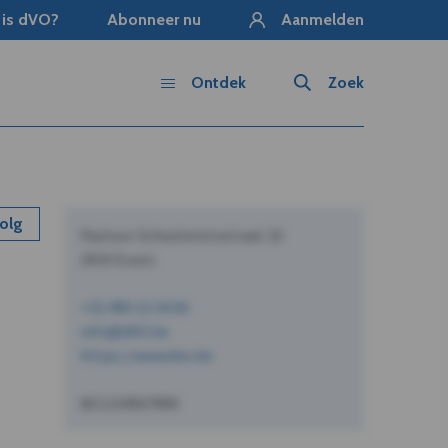
 is dVO?
Abonneer nu
Aanmelden
Ontdek
Zoek
olg
Pastoor Schoeterersstraat 10
2910 Essen
+32 490 12 34 56
info@dVO.be
https://www.dvo.be
BE1234567890