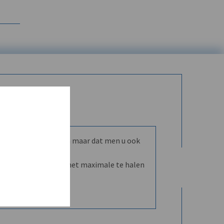
mmunity leren kennen maar dat men u ook
nd en dVO helpt u het maximale te halen