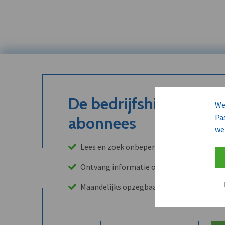
De bedrijfshistoriek is
We
Pa
abonnees
we
Lees en zoek onbeperkt in onze archieven
Ontvang informatie over leads, klanten, 
Maandelijks opzegbaar