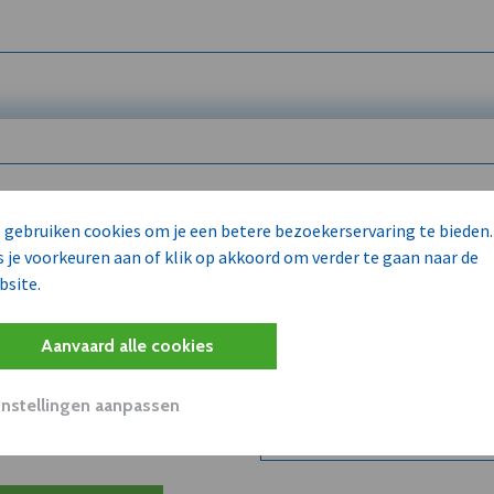
 enkel voor
 gebruiken cookies om je een betere bezoekerservaring te bieden.
s je voorkeuren aan of klik op akkoord om verder te gaan naar de
bsite.
Wilt u niet enkel de dVO co
kent?
Aanvaard alle cookies
Word dVO Member voor €72/m
concurrenten en/of partners
uit dVO.
Instellingen aanpassen
Bekijk dVO+