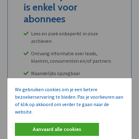
is enkel voor
abonnees
Lees en zoek onbeperkt in onze
archieven
Ontvang informatie over leads,
klanten, concurrenten en/of partners
Maandelijks opzegbaar
We gebruiken cookies om je een betere
bezoekerservaring te bieden. Pas je voorkeuren aan
Ontdek alle voordelen
of klik op akkoord om verder te gaan naar de
website.
Abboneer
Aanvaard alle cookies