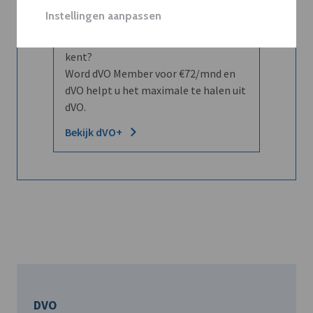
Instellingen aanpassen
Wilt u niet enkel de dVO community
leren kennen maar dat men u ook
kent?
Word dVO Member voor €72/mnd en
dVO helpt u het maximale te halen uit
dVO.
Bekijk dVO+
DVO