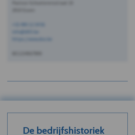
Pastoor Schoeterersstraat 10
2910 Essen
+32 490 12 34 56
info@dVO.be
https://www.dvo.be
BE1234567890
De bedrijfshistoriek