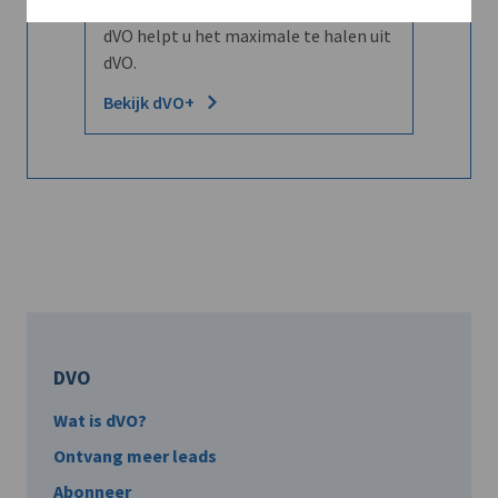
Word dVO Member voor €72/mnd en
dVO helpt u het maximale te halen uit
dVO.
Bekijk dVO+
DVO
Wat is dVO?
Ontvang meer leads
Abonneer