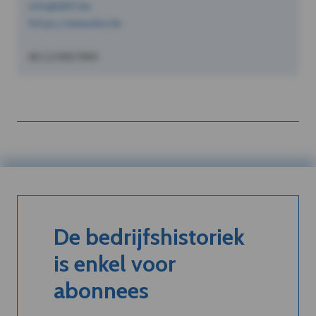
info@dVO.be
https://www.dvo.be
BE1234567890
De bedrijfshistoriek
is enkel voor
abonnees