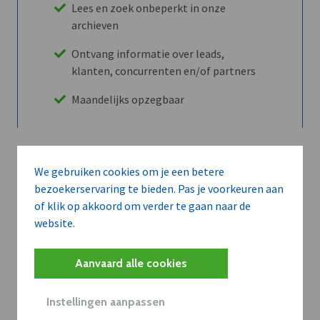
Lees en zoek onbeperkt in onze
archieven
Ontvang informatie over leads,
klanten, concurrenten en/of partners
Maandelijks opzegbaar
Ontdek alle voordelen
We gebruiken cookies om je een betere
bezoekerservaring te bieden. Pas je voorkeuren aan
of klik op akkoord om verder te gaan naar de
Abboneer
website.
Aanvaard alle cookies
Wilt u niet enkel de dVO community
leren kennen maar dat men u ook
Instellingen aanpassen
kent?