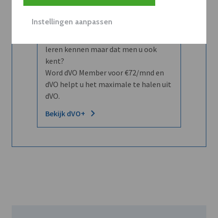
Instellingen aanpassen
Wilt u niet enkel de dVO community
leren kennen maar dat men u ook
kent?
Word dVO Member voor €72/mnd en
dVO helpt u het maximale te halen uit
dVO.
Bekijk dVO+