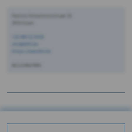
Pastoor Schoeterersstraat 10
2910 Essen
+32 490 12 34 56
info@dVO.be
https://www.dvo.be
BE1234567890