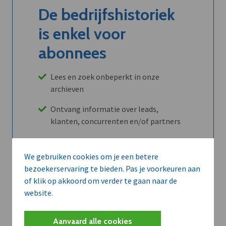
De bedrijfshistoriek
is enkel voor
abonnees
Lees en zoek onbeperkt in onze
archieven
Ontvang informatie over leads,
klanten, concurrenten en/of partners
Maandelijks opzegbaar
We gebruiken cookies om je een betere
bezoekerservaring te bieden. Pas je voorkeuren aan
of klik op akkoord om verder te gaan naar de
Ontdek alle voordelen
website.
Abboneer
Aanvaard alle cookies