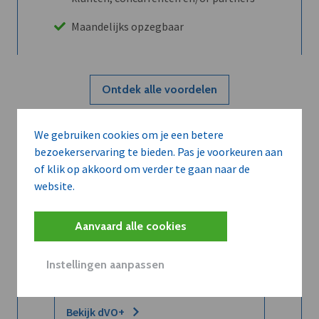
Maandelijks opzegbaar
Ontdek alle voordelen
We gebruiken cookies om je een betere
Abboneer
bezoekerservaring te bieden. Pas je voorkeuren aan
of klik op akkoord om verder te gaan naar de
website.
Wilt u niet enkel de dVO community
leren kennen maar dat men u ook
Aanvaard alle cookies
kent?
Word dVO Member voor €72/mnd en
Instellingen aanpassen
dVO helpt u het maximale te halen uit
dVO.
Bekijk dVO+