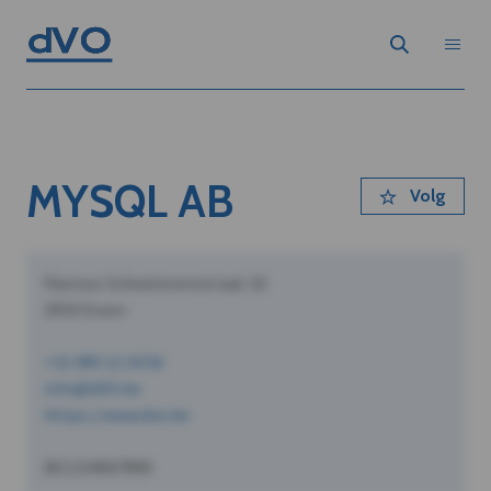
MYSQL AB
Volg
Pastoor Schoeterersstraat 10
2910 Essen
+32 490 12 34 56
info@dVO.be
https://www.dvo.be
BE1234567890