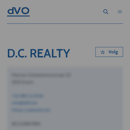
D.C. REALTY
Volg
Pastoor Schoeterersstraat 10
2910 Essen
+32 490 12 34 56
info@dVO.be
https://www.dvo.be
BE1234567890