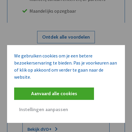
Maandelijks opzegbaar
Ontdek alle voordelen
We gebruiken cookies om je een betere
Abboneer
bezoekerservaring te bieden. Pas je voorkeuren aan
of klik op akkoord om verder te gaan naar de
website.
Wilt u niet enkel de dVO community
leren kennen maar dat men u ook
Aanvaard alle cookies
kent?
Word dVO Member voor €72/mnd en
Instellingen aanpassen
dVO helpt u het maximale te halen uit
dVO.
Bekijk dVO+