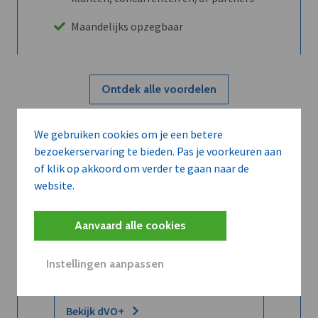
Maandelijks opzegbaar
Ontdek alle voordelen
We gebruiken cookies om je een betere
Abboneer
bezoekerservaring te bieden. Pas je voorkeuren aan
of klik op akkoord om verder te gaan naar de
website.
Wilt u niet enkel de dVO community
leren kennen maar dat men u ook
Aanvaard alle cookies
kent?
Word dVO Member voor €72/mnd en
Instellingen aanpassen
dVO helpt u het maximale te halen uit
dVO.
Bekijk dVO+