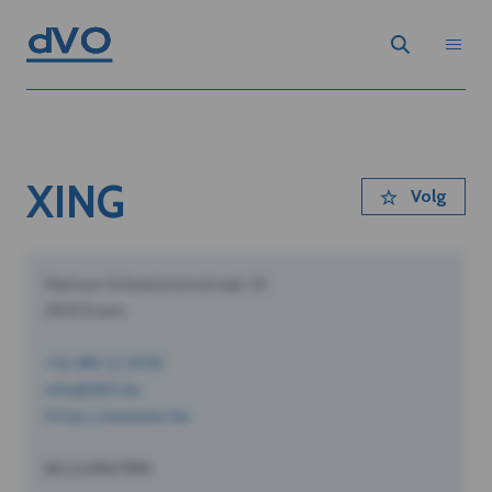
XING
Volg
Pastoor Schoeterersstraat 10
2910 Essen
+32 490 12 34 56
info@dVO.be
https://www.dvo.be
BE1234567890