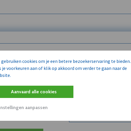
 enkel voor
 gebruiken cookies om je een betere bezoekerservaring te bieden.
s je voorkeuren aan of klik op akkoord om verder te gaan naar de
bsite.
Wilt u niet enkel de dVO co
kent?
Aanvaard alle cookies
Word dVO Member voor €72/m
concurrenten en/of partners
uit dVO.
Instellingen aanpassen
Bekijk dVO+