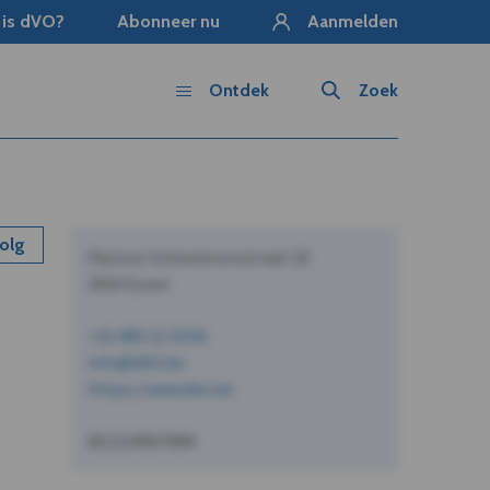
 is dVO?
Abonneer nu
Aanmelden
Ontdek
Zoek
olg
Pastoor Schoeterersstraat 10
2910 Essen
+32 490 12 34 56
info@dVO.be
https://www.dvo.be
BE1234567890