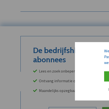
De bedrijfshistoriek is
We
Pa
abonnees
we
Lees en zoek onbeperkt in onze archieven
Ontvang informatie over leads, klanten, 
Maandelijks opzegbaar