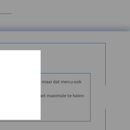
mmunity leren kennen maar dat men u ook
nd en dVO helpt u het maximale te halen