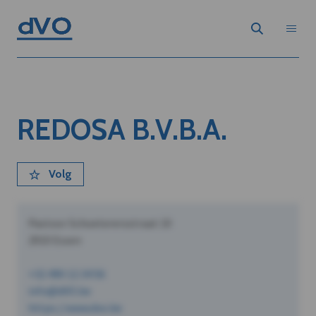
REDOSA B.V.B.A.
Volg
Pastoor Schoeterersstraat 10
2910 Essen
+32 490 12 34 56
info@dVO.be
https://www.dvo.be