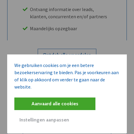
Ontvang informatie over leads,
klanten, concurrenten en/of partners
Maandelijks opzegbaar
Ontdek alle voordelen
We gebruiken cookies om je een betere
bezoekerservaring te bieden. Pas je voorkeuren aan
Abboneer
of klik op akkoord om verder te gaan naar de
website.
Wilt u niet enkel de dVO community
Aanvaard alle cookies
leren kennen maar dat men u ook
kent?
Instellingen aanpassen
Word dVO Member voor €72/mnd en
dVO helpt u het maximale te halen uit