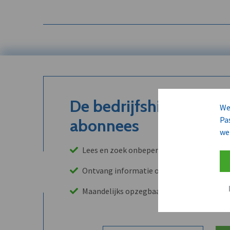
De bedrijfshistoriek is
We
Pa
abonnees
we
Lees en zoek onbeperkt in onze archieven
Ontvang informatie over leads, klanten, 
Maandelijks opzegbaar