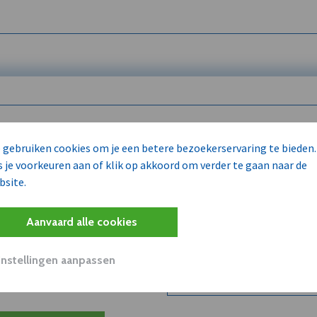
 enkel voor
 gebruiken cookies om je een betere bezoekerservaring te bieden.
s je voorkeuren aan of klik op akkoord om verder te gaan naar de
bsite.
Wilt u niet enkel de dVO co
kent?
Aanvaard alle cookies
Word dVO Member voor €72/m
concurrenten en/of partners
uit dVO.
Instellingen aanpassen
Bekijk dVO+