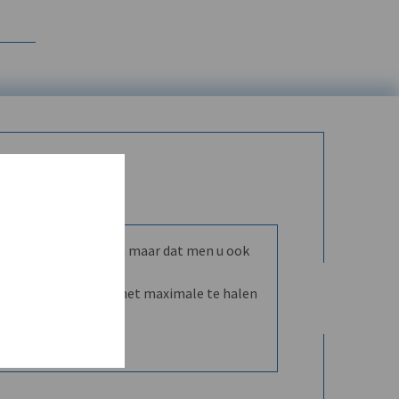
mmunity leren kennen maar dat men u ook
nd en dVO helpt u het maximale te halen