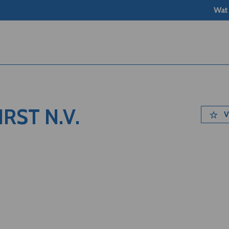
Wat
RST N.V.
V