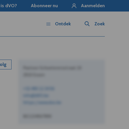
 is dVO?
Abonneer nu
Aanmelden
Ontdek
Zoek
olg
Pastoor Schoeterersstraat 10
2910 Essen
+32 490 12 34 56
info@dVO.be
https://www.dvo.be
BE1234567890