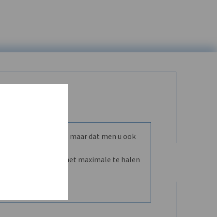
mmunity leren kennen maar dat men u ook
nd en dVO helpt u het maximale te halen