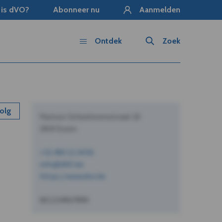
 is dVO?
Abonneer nu
Aanmelden
Ontdek
Zoek
olg
Pastoor Schoeterersstraat 10
2910 Essen
+32 490 12 34 56
info@dVO.be
https://www.dvo.be
BE1234567890