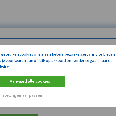
 enkel voor
 gebruiken cookies om je een betere bezoekerservaring te bieden.
s je voorkeuren aan of klik op akkoord om verder te gaan naar de
bsite.
Wilt u niet enkel de dVO co
kent?
Aanvaard alle cookies
Word dVO Member voor €72/m
concurrenten en/of partners
uit dVO.
Instellingen aanpassen
Bekijk dVO+