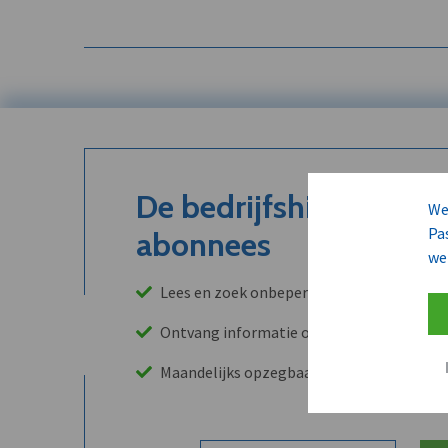
De bedrijfshistoriek is
We
Pa
abonnees
we
Lees en zoek onbeperkt in onze archieven
Ontvang informatie over leads, klanten, 
Maandelijks opzegbaar