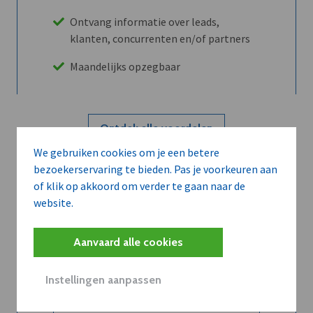
Ontvang informatie over leads,
klanten, concurrenten en/of partners
Maandelijks opzegbaar
Ontdek alle voordelen
We gebruiken cookies om je een betere
bezoekerservaring te bieden. Pas je voorkeuren aan
Abboneer
of klik op akkoord om verder te gaan naar de
website.
Wilt u niet enkel de dVO community
Aanvaard alle cookies
leren kennen maar dat men u ook
kent?
Instellingen aanpassen
Word dVO Member voor €72/mnd en
dVO helpt u het maximale te halen uit