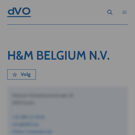
H&M BELGIUM N.V.
Volg
Pastoor Schoeterersstraat 10
2910 Essen
+32 490 12 34 56
info@dVO.be
https://www.dvo.be