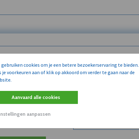
 enkel voor
 gebruiken cookies om je een betere bezoekerservaring te bieden.
s je voorkeuren aan of klik op akkoord om verder te gaan naar de
bsite.
Wilt u niet enkel de dVO co
kent?
Aanvaard alle cookies
Word dVO Member voor €72/m
concurrenten en/of partners
uit dVO.
Instellingen aanpassen
Bekijk dVO+