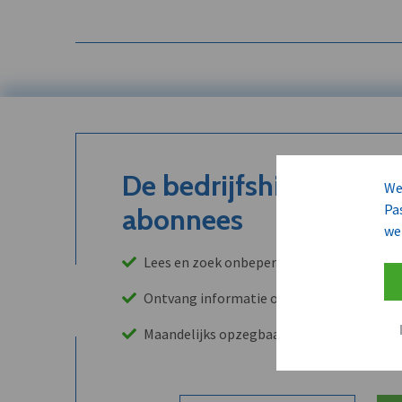
De bedrijfshistoriek is
We
Pa
abonnees
we
Lees en zoek onbeperkt in onze archieven
Ontvang informatie over leads, klanten, 
Maandelijks opzegbaar