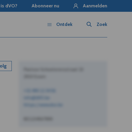
 is dVO?
Abonneer nu
Aanmelden
Ontdek
Zoek
olg
Pastoor Schoeterersstraat 10
2910 Essen
+32 490 12 34 56
info@dVO.be
https://www.dvo.be
BE1234567890