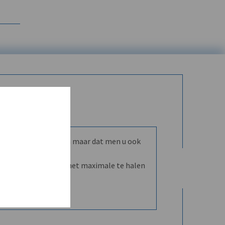
mmunity leren kennen maar dat men u ook
nd en dVO helpt u het maximale te halen