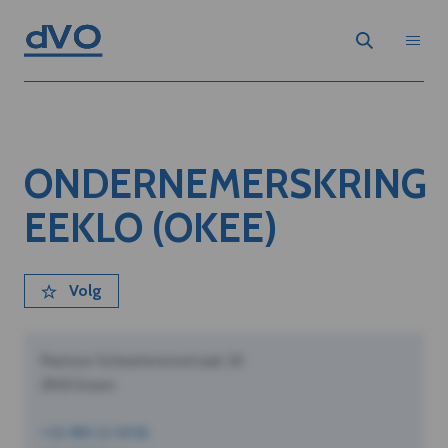
ONDERNEMERSKRING
EEKLO (OKEE)
Volg
Pastoor Schoeterersstraat 10
2910 Essen
+32 490 12 34 56