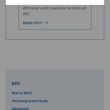
Word dVO Member voor €72/mnd en
dVO helpt u het maximale te halen uit
dVO.
Bekijk dVO+
DVO
Wat is dVO?
Ontvang meer leads
Abonneer