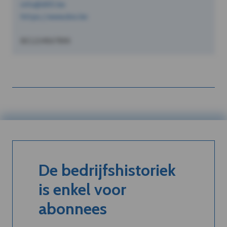
info@dVO.be
https://www.dvo.be
BE1234567890
De bedrijfshistoriek
is enkel voor
abonnees