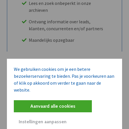
Lees en zoek onbeperkt in onze
archieven
Ontvang informatie over leads,
klanten, concurrenten en/of partners
Maandelijks opzegbaar
Ontdek alle voordelen
We gebruiken cookies om je een betere
bezoekerservaring te bieden. Pas je voorkeuren aan
of klik op akkoord om verder te gaan naar de
Abboneer
website.
Aanvaard alle cookies
Wilt u niet enkel de dVO community
leren kennen maar dat men u ook
Instellingen aanpassen
kent?