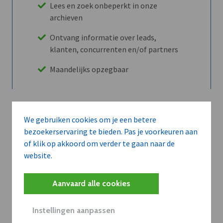
Lees en zoek onbeperkt in onze
archieven
Ontvang informatie over leads,
klanten, concurrenten en/of partners
Maandelijks opzegbaar
Ontdek alle voordelen
We gebruiken cookies om je een betere
bezoekerservaring te bieden. Pas je voorkeuren aan
of klik op akkoord om verder te gaan naar de
Abboneer
website.
Aanvaard alle cookies
Wilt u niet enkel de dVO community
leren kennen maar dat men u ook
Instellingen aanpassen
kent?