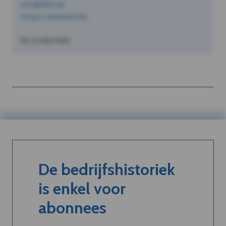
info@dVO.be
https://www.dvo.be
BE1234567890
De bedrijfshistoriek
is enkel voor
abonnees