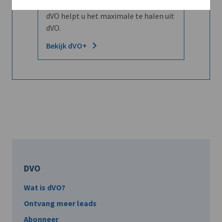
Word dVO Member voor €72/mnd en
dVO helpt u het maximale te halen uit
dVO.
Bekijk dVO+
DVO
Wat is dVO?
Ontvang meer leads
Abonneer