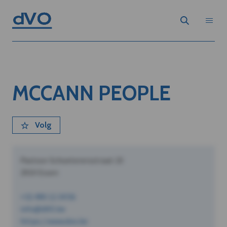
MCCANN PEOPLE
Volg
Pastoor Schoeterersstraat 10
2910 Essen
+32 490 12 34 56
info@dVO.be
https://www.dvo.be