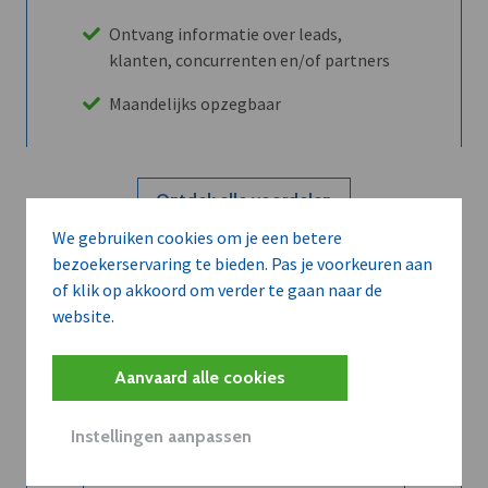
Ontvang informatie over leads,
klanten, concurrenten en/of partners
Maandelijks opzegbaar
Ontdek alle voordelen
We gebruiken cookies om je een betere
bezoekerservaring te bieden. Pas je voorkeuren aan
Abboneer
of klik op akkoord om verder te gaan naar de
website.
Wilt u niet enkel de dVO community
Aanvaard alle cookies
leren kennen maar dat men u ook
kent?
Instellingen aanpassen
Word dVO Member voor €72/mnd en
dVO helpt u het maximale te halen uit