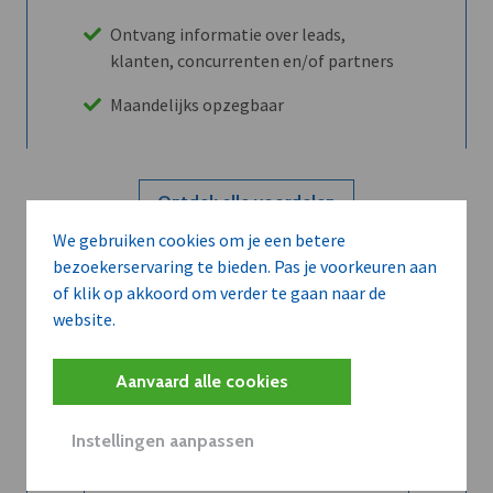
Ontvang informatie over leads,
klanten, concurrenten en/of partners
Maandelijks opzegbaar
Ontdek alle voordelen
We gebruiken cookies om je een betere
bezoekerservaring te bieden. Pas je voorkeuren aan
Abboneer
of klik op akkoord om verder te gaan naar de
website.
Wilt u niet enkel de dVO community
Aanvaard alle cookies
leren kennen maar dat men u ook
kent?
Instellingen aanpassen
Word dVO Member voor €72/mnd en
dVO helpt u het maximale te halen uit