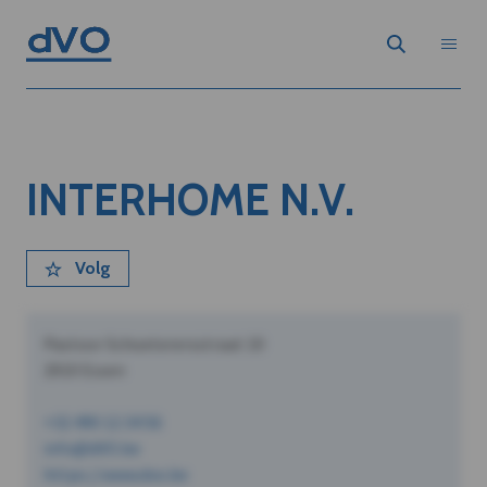
INTERHOME N.V.
Volg
Pastoor Schoeterersstraat 10
2910 Essen
+32 490 12 34 56
info@dVO.be
https://www.dvo.be