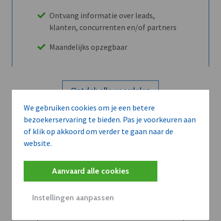
Ontvang informatie over leads,
klanten, concurrenten en/of partners
Maandelijks opzegbaar
Ontdek alle voordelen
We gebruiken cookies om je een betere
bezoekerservaring te bieden. Pas je voorkeuren aan
Abboneer
of klik op akkoord om verder te gaan naar de
website.
Wilt u niet enkel de dVO community
Aanvaard alle cookies
leren kennen maar dat men u ook
kent?
Instellingen aanpassen
Word dVO Member voor €72/mnd en
dVO helpt u het maximale te halen uit