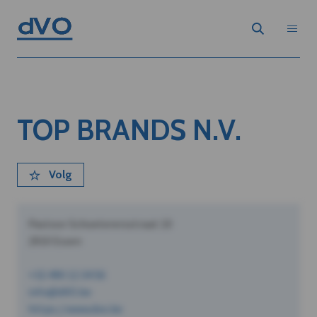
TOP BRANDS N.V.
Volg
Pastoor Schoeterersstraat 10
2910 Essen
+32 490 12 34 56
info@dVO.be
https://www.dvo.be