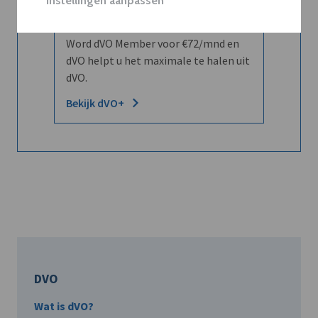
Instellingen aanpassen
leren kennen maar dat men u ook
kent?
Word dVO Member voor €72/mnd en
dVO helpt u het maximale te halen uit
dVO.
Bekijk dVO+
DVO
Wat is dVO?