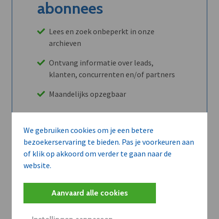
abonnees
Lees en zoek onbeperkt in onze
archieven
Ontvang informatie over leads,
klanten, concurrenten en/of partners
Maandelijks opzegbaar
We gebruiken cookies om je een betere
Ontdek alle voordelen
bezoekerservaring te bieden. Pas je voorkeuren aan
of klik op akkoord om verder te gaan naar de
website.
Abboneer
Aanvaard alle cookies
Wilt u niet enkel de dVO community