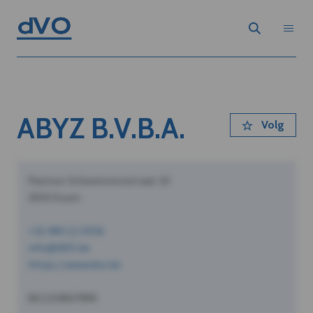
ABYZ B.V.B.A.
Volg
Pastoor Schoeterersstraat 10
2910 Essen
+32 490 12 34 56
info@dVO.be
https://www.dvo.be
BE1234567890