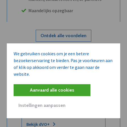
Maandelijks opzegbaar
Ontdek alle voordelen
We gebruiken cookies om je een betere
Abboneer
bezoekerservaring te bieden. Pas je voorkeuren aan
of klik op akkoord om verder te gaan naar de
website.
Wilt u niet enkel de dVO community
leren kennen maar dat men u ook
Aanvaard alle cookies
kent?
Word dVO Member voor €72/mnd en
Instellingen aanpassen
dVO helpt u het maximale te halen uit
dVO.
Bekijk dVO+