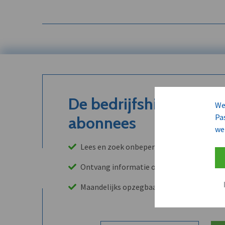
De bedrijfshistoriek is
We
Pa
abonnees
we
Lees en zoek onbeperkt in onze archieven
Ontvang informatie over leads, klanten, 
Maandelijks opzegbaar