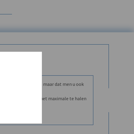
mmunity leren kennen maar dat men u ook
nd en dVO helpt u het maximale te halen