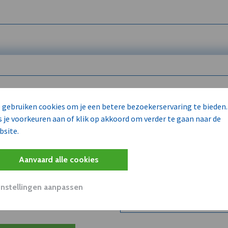
 enkel voor
 gebruiken cookies om je een betere bezoekerservaring te bieden.
s je voorkeuren aan of klik op akkoord om verder te gaan naar de
bsite.
Wilt u niet enkel de dVO co
kent?
Aanvaard alle cookies
Word dVO Member voor €72/m
concurrenten en/of partners
uit dVO.
Instellingen aanpassen
Bekijk dVO+