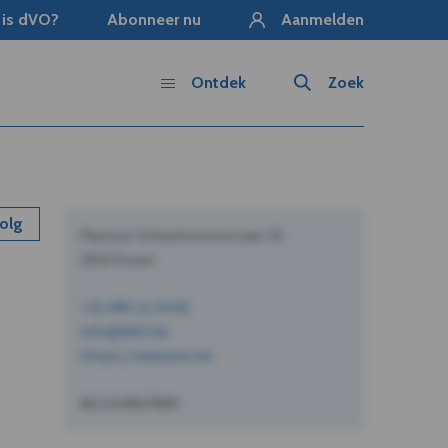
 is dVO?
Abonneer nu
Aanmelden
Ontdek
Zoek
olg
Pastoor Schoeterersstraat 10
2910 Essen
+32 490 12 34 56
info@dVO.be
https://www.dvo.be
BE1234567890