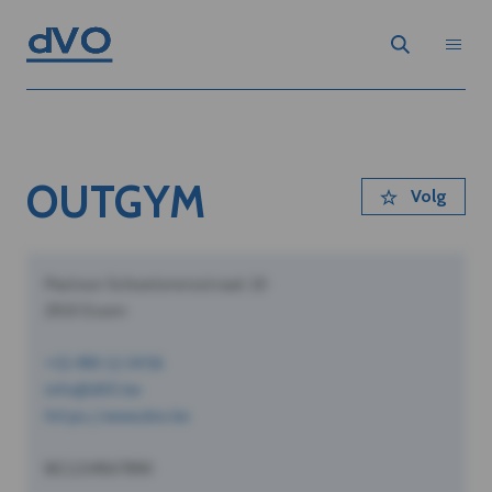
OUTGYM
Volg
Pastoor Schoeterersstraat 10
2910 Essen
+32 490 12 34 56
info@dVO.be
https://www.dvo.be
BE1234567890