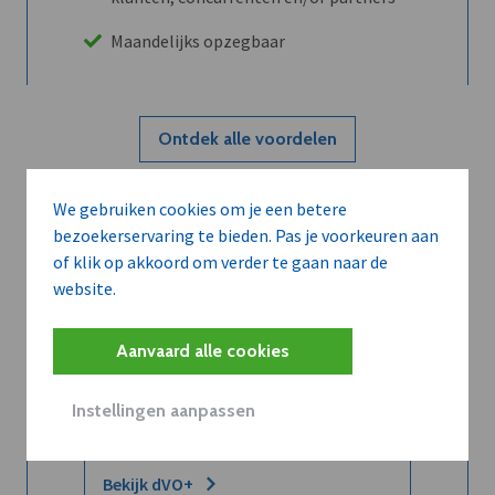
Maandelijks opzegbaar
Ontdek alle voordelen
We gebruiken cookies om je een betere
Abboneer
bezoekerservaring te bieden. Pas je voorkeuren aan
of klik op akkoord om verder te gaan naar de
website.
Wilt u niet enkel de dVO community
leren kennen maar dat men u ook
Aanvaard alle cookies
kent?
Word dVO Member voor €72/mnd en
Instellingen aanpassen
dVO helpt u het maximale te halen uit
dVO.
Bekijk dVO+