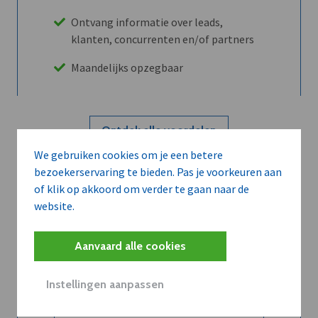
Ontvang informatie over leads,
klanten, concurrenten en/of partners
Maandelijks opzegbaar
Ontdek alle voordelen
We gebruiken cookies om je een betere
bezoekerservaring te bieden. Pas je voorkeuren aan
Abboneer
of klik op akkoord om verder te gaan naar de
website.
Wilt u niet enkel de dVO community
Aanvaard alle cookies
leren kennen maar dat men u ook
kent?
Instellingen aanpassen
Word dVO Member voor €72/mnd en
dVO helpt u het maximale te halen uit