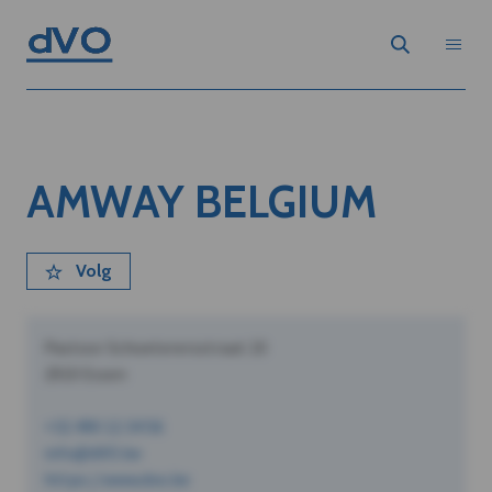
AMWAY BELGIUM
Volg
Pastoor Schoeterersstraat 10
2910 Essen
+32 490 12 34 56
info@dVO.be
https://www.dvo.be