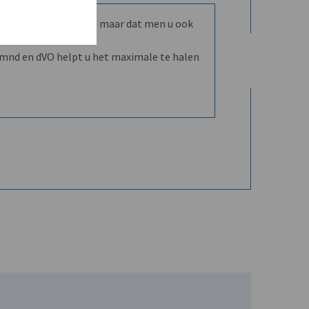
mmunity leren kennen maar dat men u ook
nd en dVO helpt u het maximale te halen