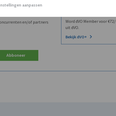
Instellingen aanpassen
Wilt u niet enkel de dVO co
kent?
Word dVO Member voor €72/m
concurrenten en/of partners
uit dVO.
Bekijk dVO+
Abboneer