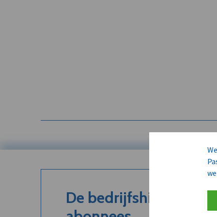
We
Pa
we
De bedrijfshistoriek is
abonnees