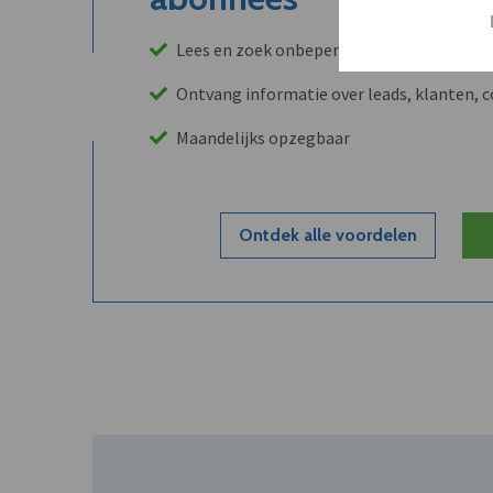
Lees en zoek onbeperkt in onze archieven
Ontvang informatie over leads, klanten, 
Maandelijks opzegbaar
Ontdek alle voordelen