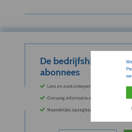
De bedrijfshistoriek is
We
Pa
abonnees
we
Lees en zoek onbeperkt in onze archieven
Ontvang informatie over leads, klanten, 
Maandelijks opzegbaar