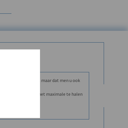
mmunity leren kennen maar dat men u ook
nd en dVO helpt u het maximale te halen