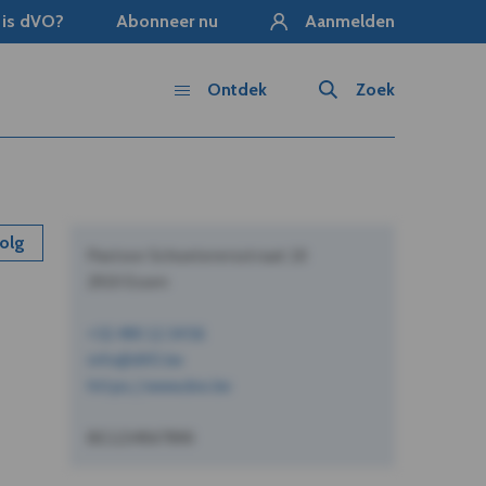
 is dVO?
Abonneer nu
Aanmelden
Ontdek
Zoek
olg
Pastoor Schoeterersstraat 10
2910 Essen
+32 490 12 34 56
info@dVO.be
https://www.dvo.be
BE1234567890