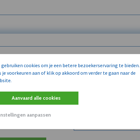
 enkel voor
 gebruiken cookies om je een betere bezoekerservaring te bieden.
s je voorkeuren aan of klik op akkoord om verder te gaan naar de
bsite.
Wilt u niet enkel de dVO co
kent?
Aanvaard alle cookies
Word dVO Member voor €72/m
concurrenten en/of partners
uit dVO.
Instellingen aanpassen
Bekijk dVO+