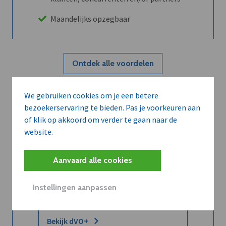
Maandelijks opzegbaar
Ontdek alle voordelen
We gebruiken cookies om je een betere
Abboneer
bezoekerservaring te bieden. Pas je voorkeuren aan
of klik op akkoord om verder te gaan naar de
website.
Wilt u niet enkel de dVO community
leren kennen maar dat men u ook
Aanvaard alle cookies
kent?
Word dVO Member voor €72/mnd en
Instellingen aanpassen
dVO helpt u het maximale te halen uit
dVO.
Bekijk dVO+