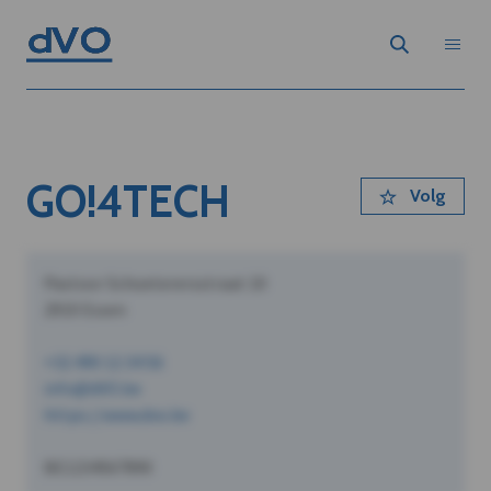
GO!4TECH
Volg
Pastoor Schoeterersstraat 10
2910 Essen
+32 490 12 34 56
info@dVO.be
https://www.dvo.be
BE1234567890