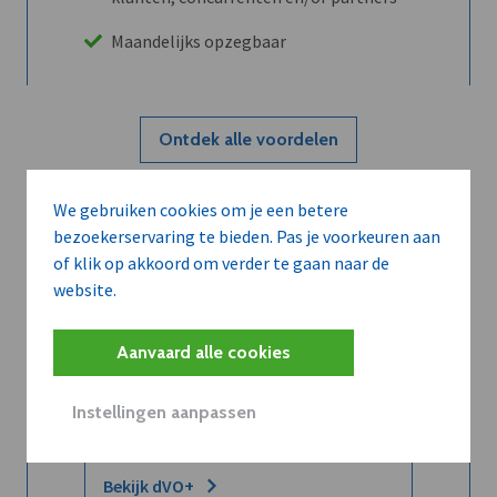
Maandelijks opzegbaar
Ontdek alle voordelen
We gebruiken cookies om je een betere
Abboneer
bezoekerservaring te bieden. Pas je voorkeuren aan
of klik op akkoord om verder te gaan naar de
website.
Wilt u niet enkel de dVO community
leren kennen maar dat men u ook
Aanvaard alle cookies
kent?
Word dVO Member voor €72/mnd en
Instellingen aanpassen
dVO helpt u het maximale te halen uit
dVO.
Bekijk dVO+