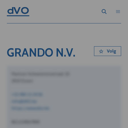
GRANDO N.V.
Volg
Pastoor Schoeterersstraat 10
2910 Essen
+32 490 12 34 56
info@dVO.be
https://www.dvo.be
BE1234567890