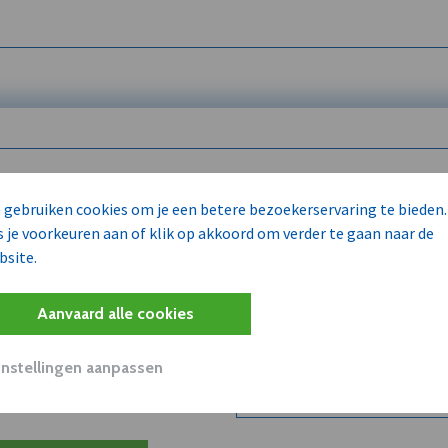
 enkel voor
 gebruiken cookies om je een betere bezoekerservaring te bieden.
s je voorkeuren aan of klik op akkoord om verder te gaan naar de
bsite.
Wilt u niet enkel de dVO co
kent?
Aanvaard alle cookies
Word dVO Member voor €72/m
concurrenten en/of partners
uit dVO.
Instellingen aanpassen
Bekijk dVO+