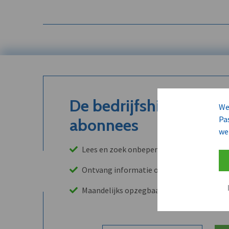
De bedrijfshistoriek is
We
Pa
abonnees
we
Lees en zoek onbeperkt in onze archieven
Ontvang informatie over leads, klanten, 
Maandelijks opzegbaar