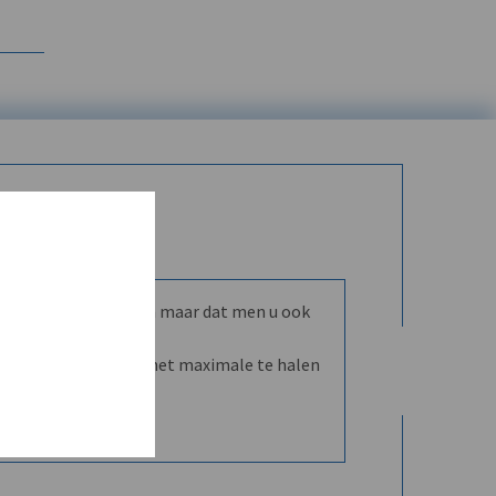
mmunity leren kennen maar dat men u ook
nd en dVO helpt u het maximale te halen