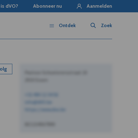
 is dVO?
Abonneer nu
Aanmelden
Ontdek
Zoek
olg
Pastoor Schoeterersstraat 10
2910 Essen
+32 490 12 34 56
info@dVO.be
https://www.dvo.be
BE1234567890