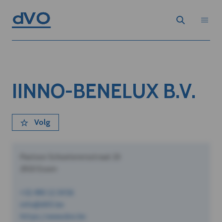
IINNO-BENELUX B.V.
Volg
Pastoor Schoeterersstraat 10
2910 Essen
+32 490 12 34 56
info@dVO.be
https://www.dvo.be