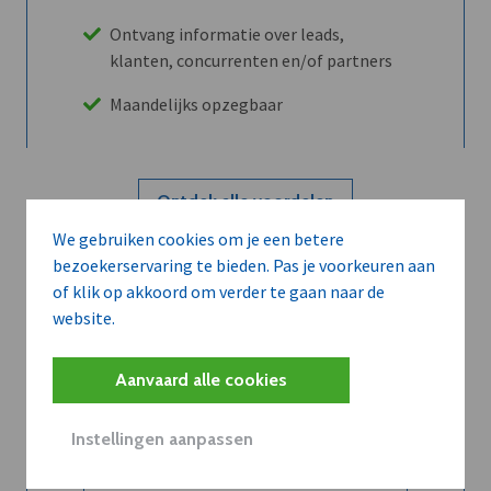
Ontvang informatie over leads,
klanten, concurrenten en/of partners
Maandelijks opzegbaar
Ontdek alle voordelen
We gebruiken cookies om je een betere
bezoekerservaring te bieden. Pas je voorkeuren aan
Abboneer
of klik op akkoord om verder te gaan naar de
website.
Wilt u niet enkel de dVO community
Aanvaard alle cookies
leren kennen maar dat men u ook
kent?
Instellingen aanpassen
Word dVO Member voor €72/mnd en
dVO helpt u het maximale te halen uit