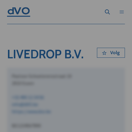
LIVEDROP B.V.
Volg
Pastoor Schoeterersstraat 10
2910 Essen
+32 490 12 34 56
info@dVO.be
https://www.dvo.be
BE1234567890