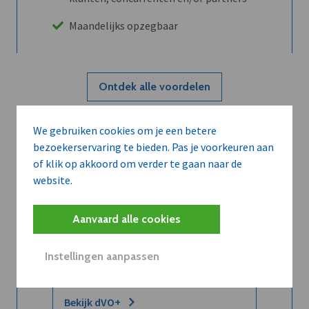
Maandelijks opzegbaar
Ontdek alle voordelen
We gebruiken cookies om je een betere
Abboneer
bezoekerservaring te bieden. Pas je voorkeuren aan
of klik op akkoord om verder te gaan naar de
website.
Wilt u niet enkel de dVO community
leren kennen maar dat men u ook
Aanvaard alle cookies
kent?
Word dVO Member voor €72/mnd en
Instellingen aanpassen
dVO helpt u het maximale te halen uit
dVO.
Bekijk dVO+