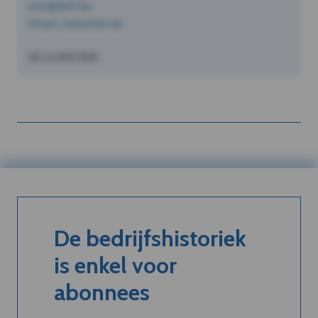
info@dVO.be
https://www.dvo.be
BE1234567890
De bedrijfshistoriek
is enkel voor
abonnees