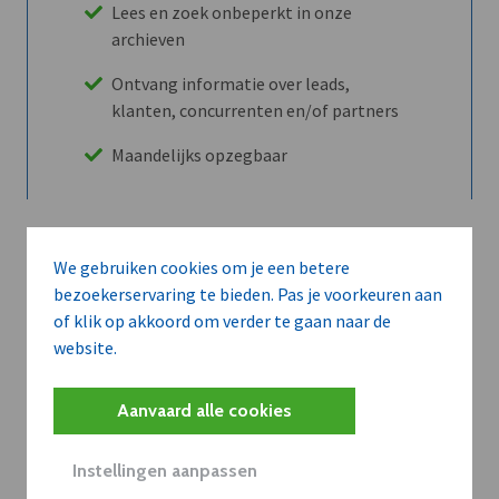
Lees en zoek onbeperkt in onze
archieven
Ontvang informatie over leads,
klanten, concurrenten en/of partners
Maandelijks opzegbaar
Ontdek alle voordelen
We gebruiken cookies om je een betere
bezoekerservaring te bieden. Pas je voorkeuren aan
of klik op akkoord om verder te gaan naar de
Abboneer
website.
Aanvaard alle cookies
Wilt u niet enkel de dVO community
leren kennen maar dat men u ook
Instellingen aanpassen
kent?