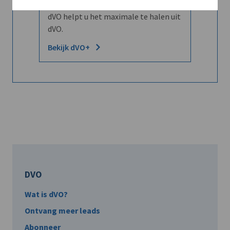
Word dVO Member voor €72/mnd en
dVO helpt u het maximale te halen uit
dVO.
Bekijk dVO+
DVO
Wat is dVO?
Ontvang meer leads
Abonneer