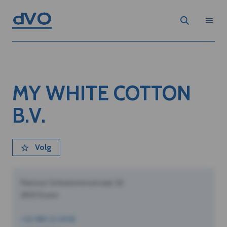
MY WHITE COTTON
B.V.
Volg
Pastoor Schoeterersstraat 10
2910 Essen
+32 490 12 34 56