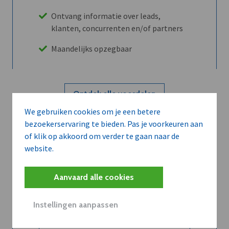
Ontvang informatie over leads,
klanten, concurrenten en/of partners
Maandelijks opzegbaar
Ontdek alle voordelen
We gebruiken cookies om je een betere
bezoekerservaring te bieden. Pas je voorkeuren aan
Abboneer
of klik op akkoord om verder te gaan naar de
website.
Wilt u niet enkel de dVO community
Aanvaard alle cookies
leren kennen maar dat men u ook
kent?
Instellingen aanpassen
Word dVO Member voor €72/mnd en
dVO helpt u het maximale te halen uit