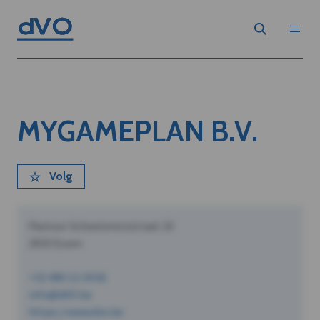
MYGAMEPLAN B.V.
Volg
Pastoor Schoeterersstraat 10
2910 Essen
+32 490 12 34 56
info@dVO.be
https://www.dvo.be