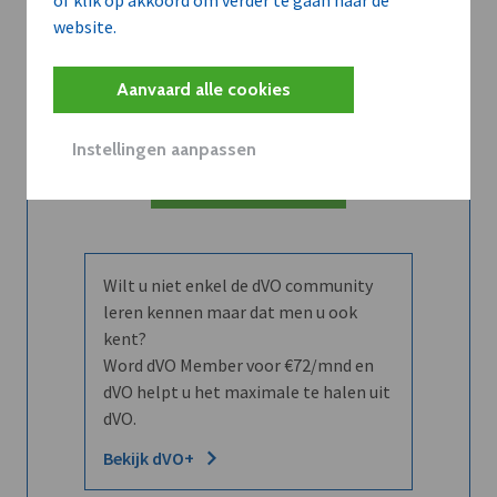
of klik op akkoord om verder te gaan naar de
Maandelijks opzegbaar
website.
Aanvaard alle cookies
Ontdek alle voordelen
Instellingen aanpassen
Abboneer
Wilt u niet enkel de dVO community
leren kennen maar dat men u ook
kent?
Word dVO Member voor €72/mnd en
dVO helpt u het maximale te halen uit
dVO.
Bekijk dVO+