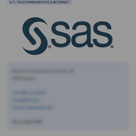
ICT, TELECOMMUNICATIE & INTERNET
Pastoor Schoeterersstraat 10
2910 Essen
+32 490 12 34 56
info@dVO.be
https://www.dvo.be
BE1234567890