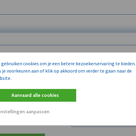
 enkel voor
 gebruiken cookies om je een betere bezoekerservaring te bieden.
s je voorkeuren aan of klik op akkoord om verder te gaan naar de
bsite.
Wilt u niet enkel de dVO co
kent?
Aanvaard alle cookies
Word dVO Member voor €72/m
concurrenten en/of partners
uit dVO.
Instellingen aanpassen
Bekijk dVO+