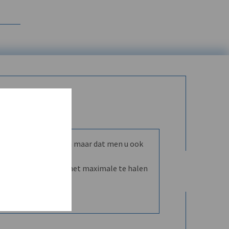
mmunity leren kennen maar dat men u ook
nd en dVO helpt u het maximale te halen