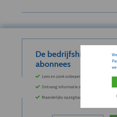
De bedrijfshistoriek is
We
Pa
abonnees
we
Lees en zoek onbeperkt in onze archieven
Ontvang informatie over leads, klanten, 
Maandelijks opzegbaar