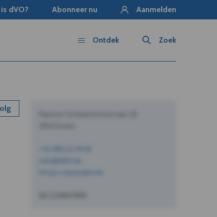
 is dVO?
Abonneer nu
Aanmelden
Ontdek
Zoek
olg
Pastoor Schoeterersstraat 10
2910 Essen
+32 490 12 34 56
info@dVO.be
https://www.dvo.be
BE1234567890