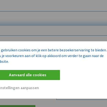
 enkel voor
 gebruiken cookies om je een betere bezoekerservaring te bieden.
s je voorkeuren aan of klik op akkoord om verder te gaan naar de
bsite.
Wilt u niet enkel de dVO co
kent?
Aanvaard alle cookies
Word dVO Member voor €72/m
concurrenten en/of partners
uit dVO.
Instellingen aanpassen
Bekijk dVO+