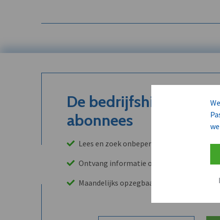
De bedrijfshistoriek is
We
Pa
abonnees
we
Lees en zoek onbeperkt in onze archieven
Ontvang informatie over leads, klanten, 
Maandelijks opzegbaar