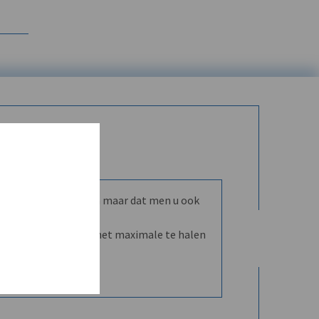
mmunity leren kennen maar dat men u ook
nd en dVO helpt u het maximale te halen