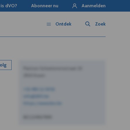
 is dVO?
Abonneer nu
Aanmelden
Ontdek
Zoek
olg
Pastoor Schoeterersstraat 10
2910 Essen
+32 490 12 34 56
info@dVO.be
https://www.dvo.be
BE1234567890