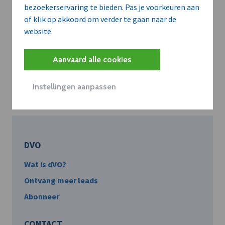
Belangrijk nieuws
bezoekerservaring te bieden. Pas je voorkeuren aan
of klik op akkoord om verder te gaan naar de
te delen?
website.
Aanvaard alle cookies
Contacteer onze redactie
Instellingen aanpassen
DVO
Wat is dVO?
Ontvang meer leads
Abonneer
CONTACT