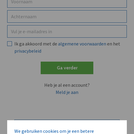
Ik ga akkoord met de
algemene voorwaarden
en het
privacybeleid
Ga verder
Heb je al een account?
Meld je aan
We gebruiken cookies om je een betere