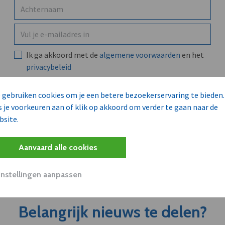
Ik ga akkoord met de
algemene voorwaarden
en het
privacybeleid
 gebruiken cookies om je een betere bezoekerservaring te bieden.
Ga verder
s je voorkeuren aan of klik op akkoord om verder te gaan naar de
bsite.
Heb je al een account?
Meld je aan
Aanvaard alle cookies
Instellingen aanpassen
Belangrijk nieuws te delen?