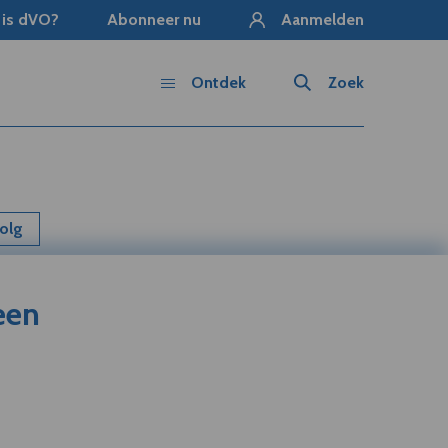
 is dVO?
Abonneer nu
Aanmelden
Ontdek
Zoek
olg
een