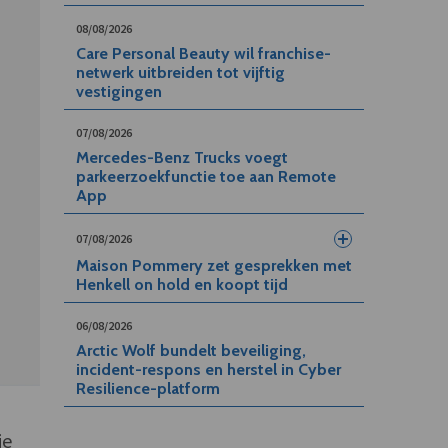
08/08/2026
Care Personal Beauty wil franchise-
netwerk uitbreiden tot vijftig
vestigingen
07/08/2026
Mercedes-Benz Trucks voegt
parkeerzoekfunctie toe aan Remote
App
07/08/2026
Maison Pommery zet gesprekken met
Henkell on hold en koopt tijd
06/08/2026
Arctic Wolf bundelt beveiliging,
incident-respons en herstel in Cyber
Resilience-platform
ie