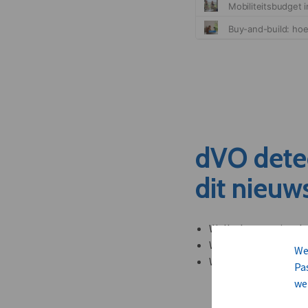
dVO dete
dit nieuw
Welke leveranciers k
Welke bedrijven kun
We
Welke partners en ad
Pa
we