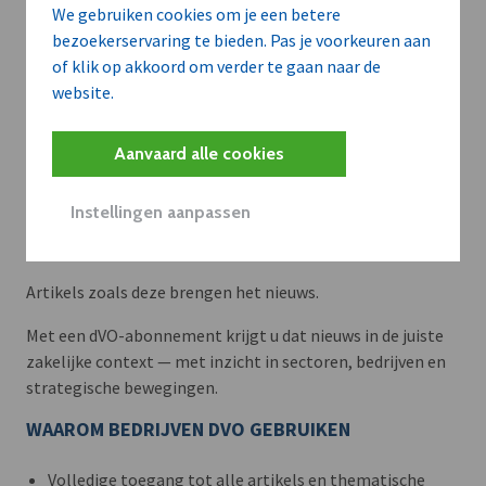
We gebruiken cookies om je een betere
bezoekerservaring te bieden. Pas je voorkeuren aan
of klik op akkoord om verder te gaan naar de
website.
Aanvaard alle cookies
Instellingen aanpassen
Meer context. Dieper begrip.
Artikels zoals deze brengen het nieuws.
Met een dVO-abonnement krijgt u dat nieuws in de juiste
zakelijke context — met inzicht in sectoren, bedrijven en
strategische bewegingen.
WAAROM BEDRIJVEN DVO GEBRUIKEN
Volledige toegang tot alle artikels en thematische