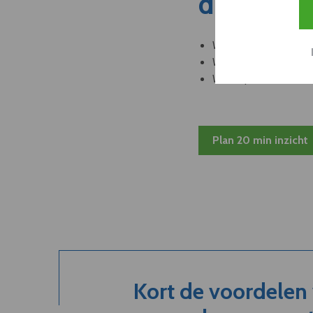
dit nieuw
Welke leveranciers k
Welke bedrijven kun
Welke partners en ad
Plan 20 min inzicht
Kort de voordelen