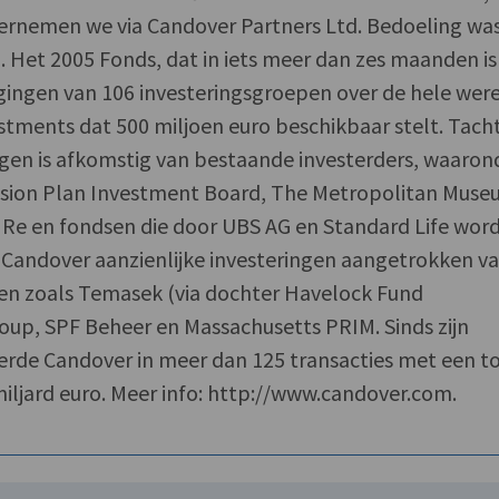
vernemen we via Candover Partners Ltd. Bedoeling was
n. Het 2005 Fonds, dat in iets meer dan zes maanden is
ingen van 106 investeringsgroepen over de hele were
tments dat 500 miljoen euro beschikbaar stelt. Tach
gen is afkomstig van bestaande investerders, waaron
sion Plan Investment Board, The Metropolitan Mus
s Re en fondsen die door UBS AG en Standard Life wor
 Candover aanzienlijke investeringen aangetrokken v
en zoals Temasek (via dochter Havelock Fund
oup, SPF Beheer en Massachusetts PRIM. Sinds zijn
eerde Candover in meer dan 125 transacties met een t
iljard euro. Meer info: http://www.candover.com.