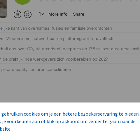
 gebruiken cookies om je een betere bezoekerservaring te bieden.
s je voorkeuren aan of klik op akkoord om verder te gaan naar de
cteert 14 commerciële ka
bsite.