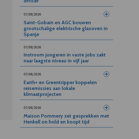
officer
07/08/2026
Saint-Gobain en AGC bouwen
grootschalige elektrische glasoven in
Spanje
07/08/2026
Instroom jongeren in vaste jobs zakt
naar laagste niveau in vijf jaar
07/08/2026
Earth+ en Greentripper koppelen
reisemissies aan lokale
klimaatprojecten
07/08/2026
Maison Pommery zet gesprekken met
Henkell on hold en koopt tijd
5