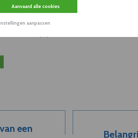
s
Aanvaard alle cookies
unnen aan dit bedrijf verkopen?
Instellingen aanpassen
nen klant worden van deze onderneming?
viseurs worden mogelijk relevant?
 van een
Belangri