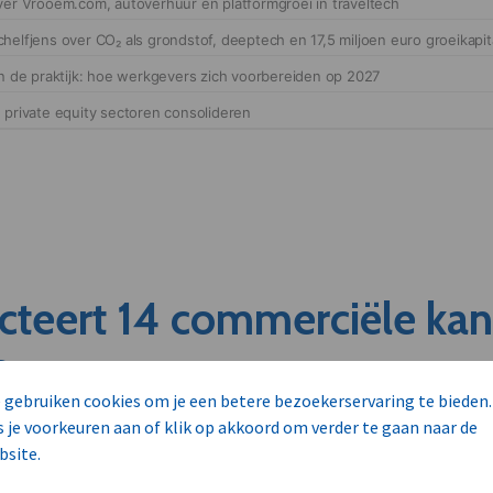
cteert 14 commerciële ka
s
 gebruiken cookies om je een betere bezoekerservaring te bieden.
s je voorkeuren aan of klik op akkoord om verder te gaan naar de
unnen aan dit bedrijf verkopen?
bsite.
nen klant worden van deze onderneming?
viseurs worden mogelijk relevant?