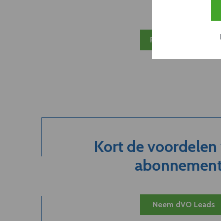
Plan 20 min inzicht
Kort de voordelen
abonnement.
Neem dVO Leads