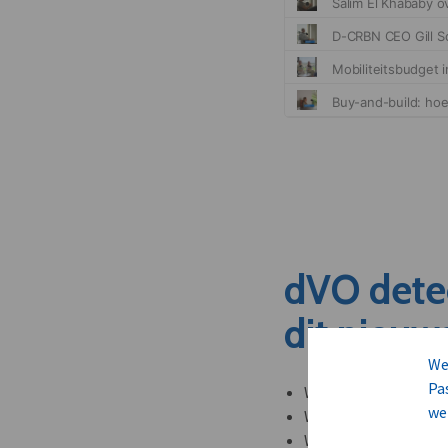
dVO dete
dit nieuw
We
Pa
Welke leveranciers k
we
Welke bedrijven kun
Welke partners en ad