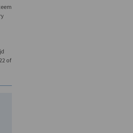
steem
ry
jd
22 of