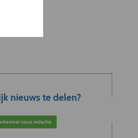
jk nieuws te delen?
ntacteer onze redactie